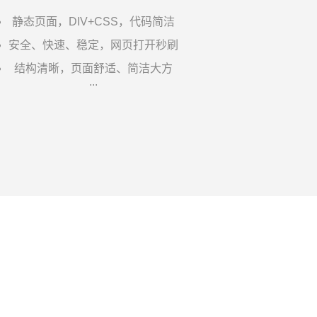
静态页面，DIV+CSS，代码简洁
安全、快速、稳定，网页打开秒刷
结构清晰，页面舒适、简洁大方
...