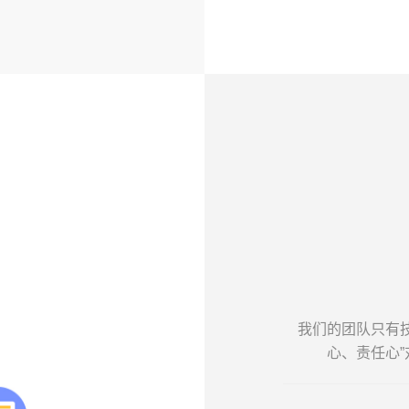
我们的团队只有
心、责任心