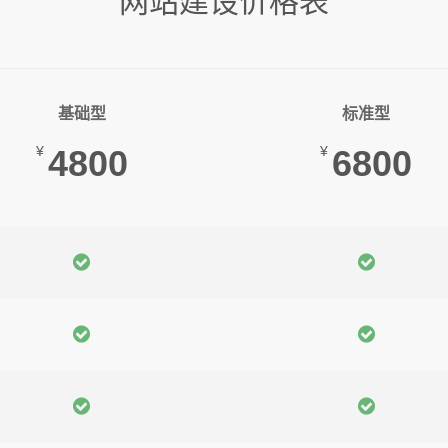
网站建设价格表
基础型
标准型
¥
4800
¥
6800